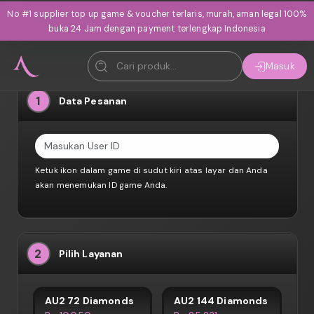
No #1 supplier top up game & voucher terlaris, murah, aman legal 100%
buka 24 Jam dengan payment terlengkap Indonesia
Masuk
1
Data Pesanan
Ketuk ikon dalam game di sudut kiri atas layar dan Anda
akan menemukan ID game Anda.
2
Pilih Layanan
AU2 72 Diamonds
AU2 144 Diamonds